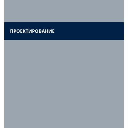
проработанное техническое задание со всем
необходимым функционалом.
ПРОЕКТИРОВАНИЕ