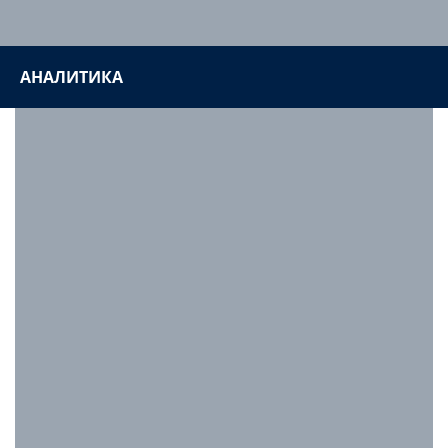
АНАЛИТИКА
На основании данных аналитики определяем цели и
задачи выполнения проекта, составляем тщательно