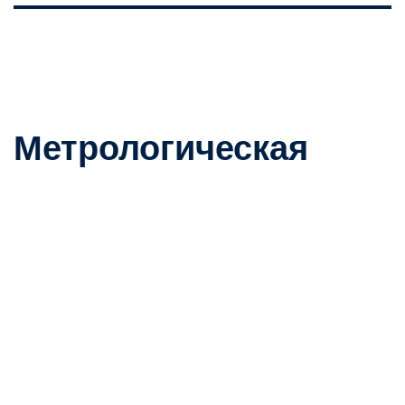
Метрологическая
информационно-
аналитическая
система
Программа предназначена для автоматизации
метрологической деятельности предприятий, в том числе
для целей оказания метрологических услуг или
производства измерительного оборудования